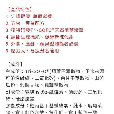
【產品特色】
1. 守護健康 尊爵獻禮
2. 五合一專業配方
3. 獨特研發Tri-GOFO®天然植萃精華
4. 調節生理機能、促進新陳代謝
5. 外食、應酬、蘋果型體態者必備
6. 壓力大、易疲勞者適用
【成分】
主成份：Tri-GOFO®(葫蘆巴萃取物、玉米來源
可溶性纖維、二氧化矽)、余甘子萃取物、山苦
瓜粉、穀胱甘肽、舞茸萃取物
副成份：微結晶狀α-纖維素、磷酸鈣、二氧化
矽、硬脂酸鎂
膠囊成分：羥丙基甲基纖維素、純水、鹿角菜
膠、食用紅色六號、氯化鉀、食用藍色一號