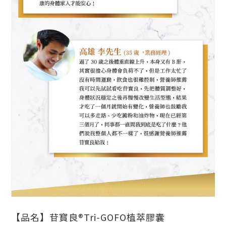
【品名】
苷寳良®Tri-GOFO植萃膠囊